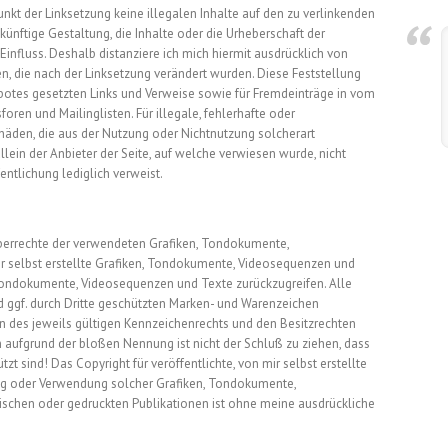
unkt der Linksetzung keine illegalen Inhalte auf den zu verlinkenden
künftige Gestaltung, die Inhalte oder die Urheberschaft der
 Einfluss. Deshalb distanziere ich mich hiermit ausdrücklich von
ten, die nach der Linksetzung verändert wurden. Diese Feststellung
gebotes gesetzten Links und Verweise sowie für Fremdeinträge in vom
oren und Mailinglisten. Für illegale, fehlerhafte oder
häden, die aus der Nutzung oder Nichtnutzung solcherart
lein der Anbieter der Seite, auf welche verwiesen wurde, nicht
fentlichung lediglich verweist.
rheberrechte der verwendeten Grafiken, Tondokumente,
r selbst erstellte Grafiken, Tondokumente, Videosequenzen und
, Tondokumente, Videosequenzen und Texte zurückzugreifen. Alle
 ggf. durch Dritte geschützten Marken- und Warenzeichen
 des jeweils gültigen Kennzeichenrechts und den Besitzrechten
n aufgrund der bloßen Nennung ist nicht der Schluß zu ziehen, dass
zt sind! Das Copyright für veröffentlichte, von mir selbst erstellte
igung oder Verwendung solcher Grafiken, Tondokumente,
schen oder gedruckten Publikationen ist ohne meine ausdrückliche