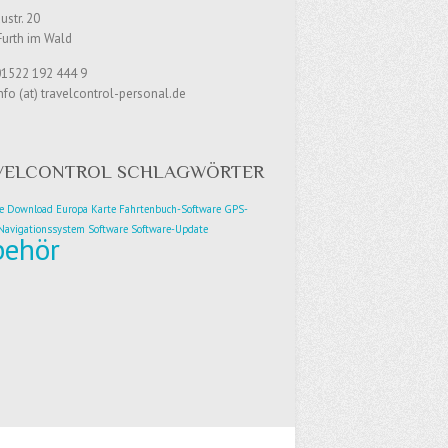
str. 20
Furth im Wald
01522 192 444 9
nfo (at) travelcontrol-personal.de
VELCONTROL SCHLAGWÖRTER
e
Download
Europa Karte
Fahrtenbuch-Software
GPS-
Navigationssystem
Software
Software-Update
behör