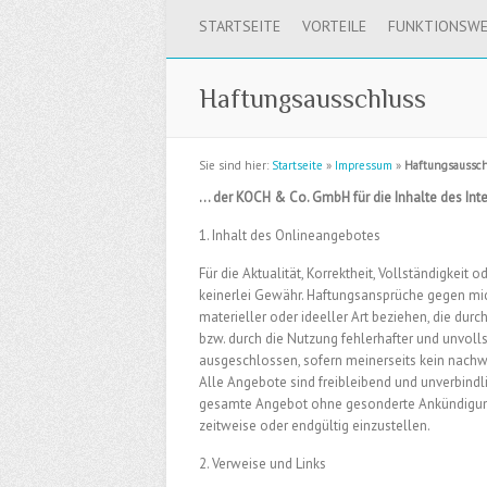
STARTSEITE
VORTEILE
FUNKTIONSWE
Haftungsausschluss
Sie sind hier:
Startseite
»
Impressum
»
Haftungsaussch
… der KOCH & Co. GmbH für die Inhalte des Inte
1. Inhalt des Onlineangebotes
Für die Aktualität, Korrektheit, Vollständigkeit
keinerlei Gewähr. Haftungsansprüche gegen mich
materieller oder ideeller Art beziehen, die du
bzw. durch die Nutzung fehlerhafter und unvoll
ausgeschlossen, sofern meinerseits kein nachwe
Alle Angebote sind freibleibend und unverbindlic
gesamte Angebot ohne gesonderte Ankündigung 
zeitweise oder endgültig einzustellen.
2. Verweise und Links