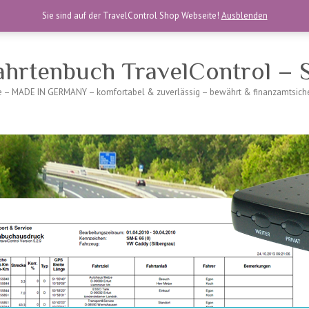
Sie sind auf der TravelControl Shop Webseite!
Ausblenden
ahrtenbuch TravelControl – S
se – MADE IN GERMANY – komfortabel & zuverlässig – bewährt & finanzamtsicher