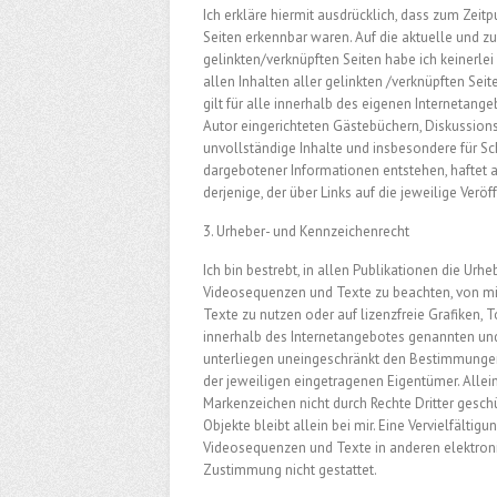
Ich erkläre hiermit ausdrücklich, dass zum Zeitp
Seiten erkennbar waren. Auf die aktuelle und zu
gelinkten/verknüpften Seiten habe ich keinerlei
allen Inhalten aller gelinkten /verknüpften Sei
gilt für alle innerhalb des eigenen Internetan
Autor eingerichteten Gästebüchern, Diskussionsf
unvollständige Inhalte und insbesondere für Sc
dargebotener Informationen entstehen, haftet al
derjenige, der über Links auf die jeweilige Veröf
3. Urheber- und Kennzeichenrecht
Ich bin bestrebt, in allen Publikationen die U
Videosequenzen und Texte zu beachten, von mi
Texte zu nutzen oder auf lizenzfreie Grafiken
innerhalb des Internetangebotes genannten und
unterliegen uneingeschränkt den Bestimmungen
der jeweiligen eingetragenen Eigentümer. Allei
Markenzeichen nicht durch Rechte Dritter geschüt
Objekte bleibt allein bei mir. Eine Vervielfält
Videosequenzen und Texte in anderen elektroni
Zustimmung nicht gestattet.