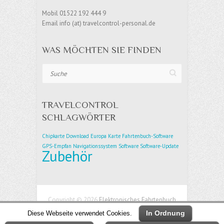
Mobil 01522 192 444 9
Email info (at) travelcontrol-personal.de
WAS MÖCHTEN SIE FINDEN
Suche
TRAVELCONTROL
SCHLAGWÖRTER
Chipkarte
Download
Europa Karte
Fahrtenbuch-Software
GPS-Empfan
Navigationssystem
Software
Software-Update
Zubehör
Copyright © 2026
Elektronisches Fahrtenbuch
TravelControl – Simply the Best
| Theme von:
In Ordnung
Diese Webseite verwendet Cookies.
Theme Horse
| Präsentiert von:
WordPress