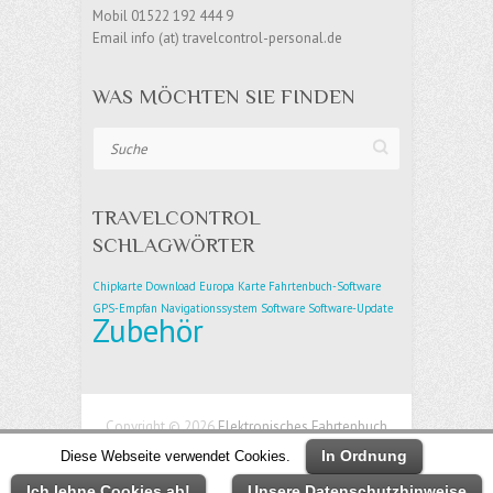
Mobil 01522 192 444 9
Email info (at) travelcontrol-personal.de
WAS MÖCHTEN SIE FINDEN
Suche
TRAVELCONTROL
SCHLAGWÖRTER
Chipkarte
Download
Europa Karte
Fahrtenbuch-Software
GPS-Empfan
Navigationssystem
Software
Software-Update
Zubehör
Copyright © 2026
Elektronisches Fahrtenbuch
TravelControl – Simply the Best
| Theme von:
In Ordnung
Diese Webseite verwendet Cookies.
Theme Horse
| Präsentiert von:
WordPress
Ich lehne Cookies ab!
Unsere Datenschutzhinweise