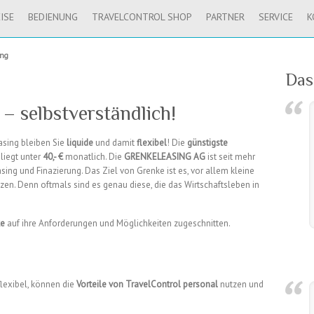
ISE
BEDIENUNG
TRAVELCONTROL SHOP
PARTNER
SERVICE
K
ing
Das
– selbstverständlich!
asing bleiben Sie
liquide
und damit
flexibel
! Die
günstigste
 liegt unter
40,- €
monatlich. Die
GRENKELEASING AG
ist seit mehr
asing und Finazierung. Das Ziel von Grenke ist es, vor allem kleine
en. Denn oftmals sind es genau diese, die das Wirtschaftsleben in
ke
auf ihre Anforderungen und Möglichkeiten zugeschnitten.
 flexibel, können die
Vorteile von TravelControl personal
nutzen und