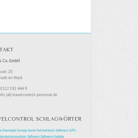
TAKT
& Co. GmbH
str. 20
Furth im Wald
01522 192 444 9
nfo (at) travelcontrol-personal.de
VELCONTROL SCHLAGWÖRTER
e
Download
Europa Karte
Fahrtenbuch-Software
GPS-
Navigationssystem
Software
Software-Update