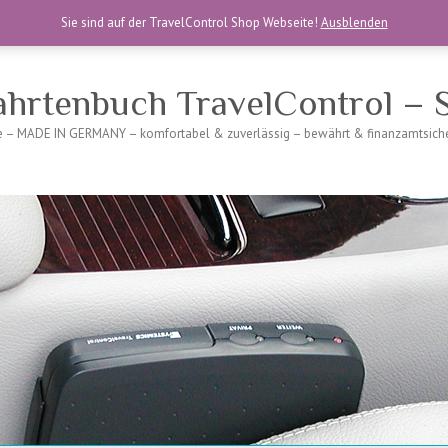
Sie sind auf der TravelControl Shop Webseite!
Ausblenden
ahrtenbuch TravelControl – S
se – MADE IN GERMANY – komfortabel & zuverlässig – bewährt & finanzamtsicher