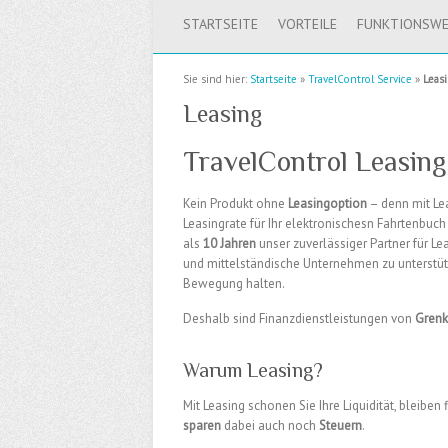
STARTSEITE
VORTEILE
FUNKTIONSWE
Sie sind hier:
Startseite
»
TravelControl Service
»
Leas
Leasing
TravelControl Leasing 
Kein Produkt ohne
Leasingoption
– denn mit Le
Leasingrate für Ihr elektronischesn Fahrtenbuch
als
10 Jahren
unser zuverlässiger Partner für Le
und mittelständische Unternehmen zu unterstütz
Bewegung halten.
Deshalb sind Finanzdienstleistungen von
Gren
Warum Leasing?
Mit Leasing schonen Sie Ihre Liquidität, bleiben
sparen
dabei auch noch
Steuern
.