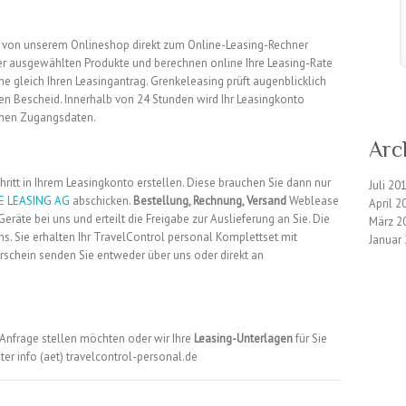
 von unserem Onlineshop direkt zum Online-Leasing-Rechner
der ausgewählten Produkte und berechnen online Ihre Leasing-Rate
ine gleich Ihren Leasingantrag. Grenkeleasing prüft augenblicklich
ten Bescheid. Innerhalb von 24 Stunden wird Ihr Leasingkonto
chen Zugangsdaten.
Arc
chritt in Ihrem Leasingkonto erstellen. Diese brauchen Sie dann nur
Juli 20
E LEASING AG
abschicken.
Bestellung, Rechnung, Versand
Weblease
April 2
Geräte bei uns und erteilt die Freigabe zur Auslieferung an Sie. Die
März 2
s. Sie erhalten Ihr TravelControl personal Komplettset mit
Januar
erschein senden Sie entweder über uns oder direkt an
 Anfrage stellen möchten oder wir Ihre
Leasing-Unterlagen
für Sie
nter info (aet) travelcontrol-personal.de